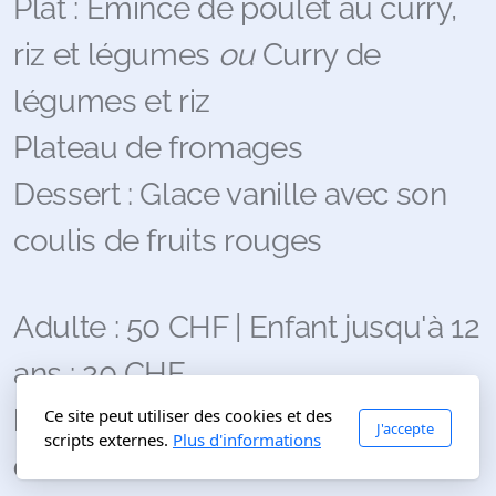
Plat : Émincé de poulet au curry,
riz et légumes
ou
Curry de
légumes et riz
Plateau de fromages
Dessert : Glace vanille avec son
coulis de fruits rouges
Adulte : 50 CHF | Enfant jusqu'à 12
ans : 20 CHF
Paiement possible par carte de
Ce site peut utiliser des cookies et des
J'accepte
scripts externes.
Plus d'informations
crédit/débit et Twint