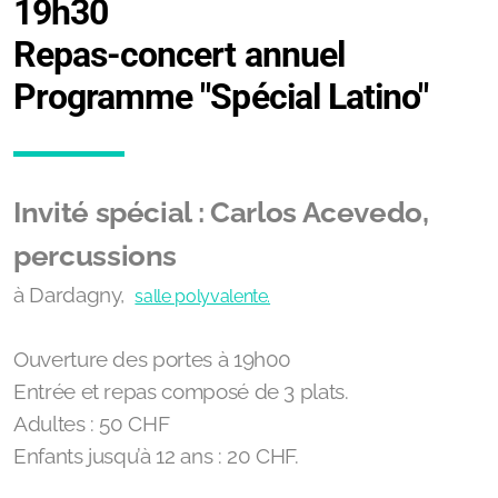
19h30
Repas-concert annuel
Programme "Spécial Latino"
Invité spécial : Carlos Acevedo,
percussions
à Dardagny,
salle polyvalente.
Ouverture des portes à 19h00
Entrée et repas composé de 3 plats.
Adultes : 50 CHF
Enfants jusqu’à 12 ans : 20 CHF.