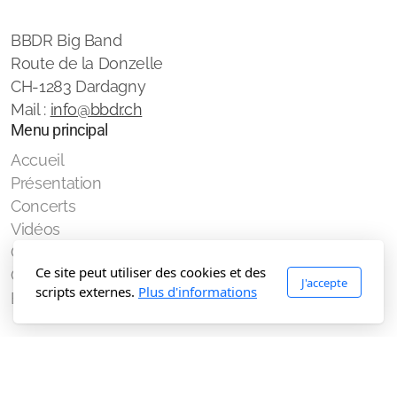
BBDR Big Band
Route de la Donzelle
CH-1283 Dardagny
Mail :
info@bbdr.ch
Menu principal
Accueil
Présentation
Concerts
Vidéos
Galerie
Ce site peut utiliser des cookies et des
Contact
J'accepte
scripts externes.
Plus d'informations
Espace membres
Légal
Conditions d'utilisation