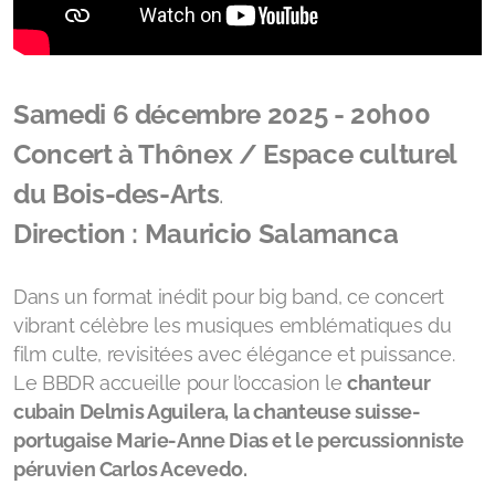
Samedi 6 décembre 2025 - 20h00
Concert à Thônex / Espace culturel
du Bois-des-Arts
.
Direction : Mauricio Salamanca
Dans un format inédit pour big band, ce concert
vibrant célèbre les musiques emblématiques du
film culte, revisitées avec élégance et puissance.
Le BBDR accueille pour l’occasion le
chanteur
cubain Delmis Aguilera, la chanteuse suisse-
portugaise Marie-Anne Dias et le percussionniste
péruvien Carlos Acevedo.