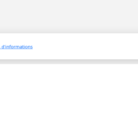
s d'informations
historique du BBDR Big Ba
mence en 1906 par la
Fanfare de La Pla