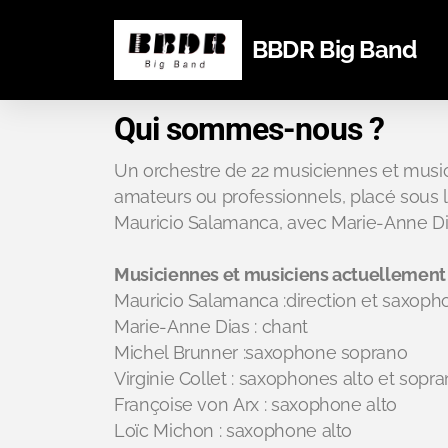
BBDR Big Band
Qui sommes-nous ?
Un orchestre de 22 musiciennes et musi
amateurs ou professionnels, placé sous l
Mauricio Salamanca, avec Marie-Anne Di
Musiciennes et musiciens actuellemen
Mauricio Salamanca :direction et saxoph
Marie-Anne Dias : chant
Michel Brunner :saxophone soprano
Virginie Collet : saxophones alto et sopr
Françoise von Arx : saxophone alto
Loïc Michon : saxophone alto