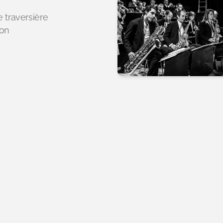
 traversière
ton