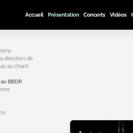
Accueil
Présentation
Concerts
Vidéos
ciens
a direction de
as au chant.
t au BBDR
ones
ano